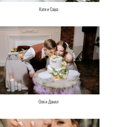
Катя и Саша
Оля и Данил