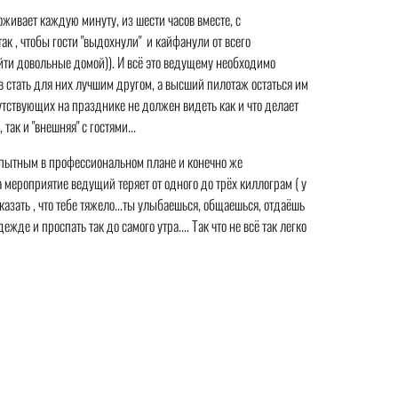
оживает каждую минуту, из шести часов вместе, с
к , чтобы гости "выдохнули" и кайфанули от всего
 уйти довольные домой)). И всё это ведущему необходимо
ов стать для них лучшим другом, а высший пилотаж остаться им
сутствующих на празднике не должен видеть как и что делает
ак и "внешняя" с гостями...
, опытным в профессиональном плане и конечно же
а мероприятие ведущий теряет от одного до трёх киллограм ( у
оказать , что тебе тяжело...ты улыбаешься, общаешься, отдаёшь
де и проспать так до самого утра.... Так что не всё так легко