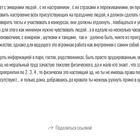
т с эмоциями людей , с их настроением , с их страхами и переживаниями, он пр
овить настроение всех присутствующих на празднике людей, я должен сделать та
оворить тосты и участвовать в конкурсах, они должны отдохнуть , пообщаться и
и для этого как минимум нужно чувствовать людей , а в идеале на несколько час
 ненавязчиво, с юморком , шутками и танцами, так и должно быть, никто из при
стве, однако для ведущего это огромная работа как внутренняя с самим собой , т
ладеть информацией о паре, гостях, родственниках, быть просто эрудированным
а, но моральный труд зачастую тяжелее физического, да и мало кто знает , что з
мероприятия по 2, 3, 4 , то физически это настоящий ад, но ты не имеешь права п
утствуют... и только дома, добравшись до кровати ты можешь рухнуть прямо в одеж
Поделиться ссылкой