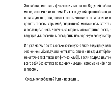
Это работа , тяжелая и физически и морально .Ведущий работае
молодоженами и их гостями. И я как ведущий просто обязан ул
происходящего, они должны понять, что никто не заставит их г
сделать голосом, харизмой, энергетикой, мозгами если хотите 
и после праздника. Конечно, со стороны это смотрится легко,
ведущий для того чтобы "настроить" необходимую волну на торже
И я уже молчу про то сколько всего нужно знать ведущему, в
жизненном...Да ведущий не тягает кирпичи и не стругает брёвн
меня точно так), такой вот фитнес-клуб)), а если подряд идут 
всего себя без остатка празднику и людям, которые на нём прис
и просто...
Хочешь попробовать? Иди и проведи ...