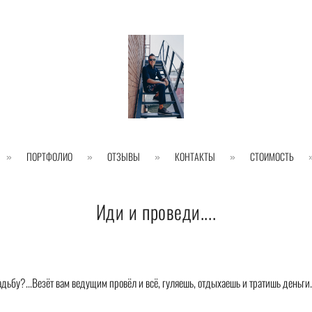
ПОРТФОЛИО
ОТЗЫВЫ
КОНТАКТЫ
СТОИМОСТЬ
Иди и проведи....
вадьбу?...Везёт вам ведущим провёл и всё, гуляешь, отдыхаешь и тратишь деньг